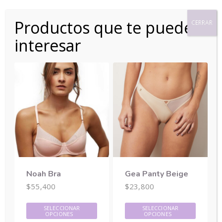
Saltar
¡Usa Addi y paga en cuotas!
¡Haz clic aquí!
al
Productos que te pueden
CERRAR
Descartar
contenido
interesar
0
Buscar
Buscar
por:
Noah Bra
Gea Panty Beige
$
55,400
$
23,800
Tu carrito está vacío.
SELECCIONAR
SELECCIONAR
OPCIONES
OPCIONES