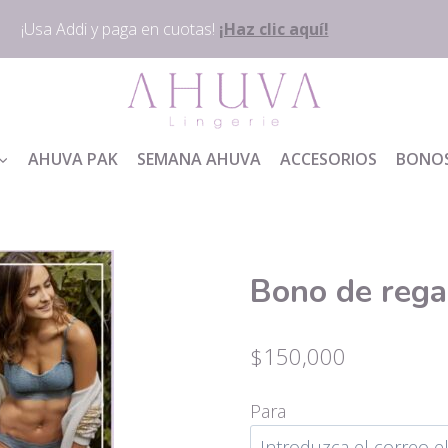
¡Usa Addi y paga en cuotas!
¡Haz clic aquí!
AHUVA PAK
SEMANA AHUVA
ACCESORIOS
BONO
Bono de rega
$
150,000
Para