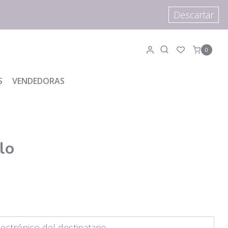
Descartar
0
S
VENDEDORAS
lo