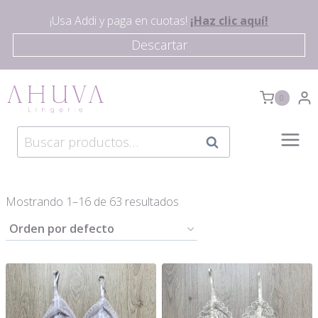
Saltar
¡Usa Addi y paga en cuotas!
¡Haz clic aquí!
al
Descartar
contenido
0
Buscar
Buscar
por:
Mostrando 1–16 de 63 resultados