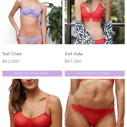
Set Clea
Set Ada
$
62,000
$
67,500
SELECCIONAR OPCIONES
SELECCIONAR OPCIONES