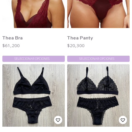
Thea Bra
Thea Panty
$
61,200
$
20,300
SELECCIONAR OPCIONES
SELECCIONAR OPCIONES