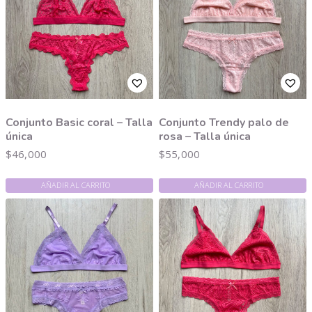
Conjunto Basic coral – Talla
Conjunto Trendy palo de
única
rosa – Talla única
$
46,000
$
55,000
AÑADIR AL CARRITO
AÑADIR AL CARRITO