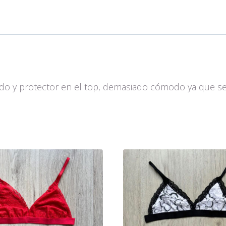
única
cantidad
do y protector en el top, demasiado cómodo ya que se a