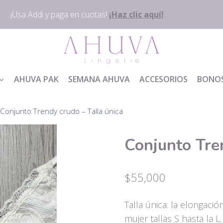
¡Usa Addi y paga en cuotas!
¡Haz clic aquí!
AHUVA PAK
SEMANA AHUVA
ACCESORIOS
BONO
Conjunto Trendy crudo – Talla única
Conjunto Tre
$
55,000
Talla única: la elongaci
mujer tallas S hasta la L.