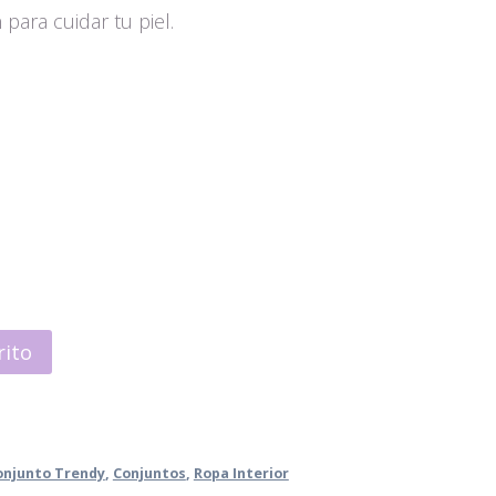
ara cuidar tu piel.
rito
onjunto Trendy
,
Conjuntos
,
Ropa Interior