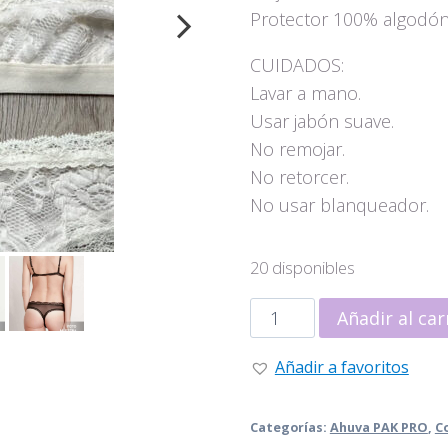
Protector 100% algodón p
CUIDADOS:
Lavar a mano.
Usar jabón suave.
No remojar.
No retorcer.
No usar blanqueador.
20 disponibles
Conjunto
Añadir al car
Trendy
crudo
Añadir a favoritos
–
Talla
Categorías:
Ahuva PAK PRO
,
C