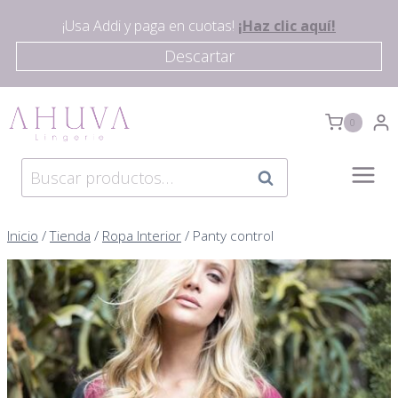
Saltar
¡Usa Addi y paga en cuotas!
¡Haz clic aquí!
al
Descartar
contenido
0
Buscar
Buscar
por:
Inicio
/
Tienda
/
Ropa Interior
/
Panty control