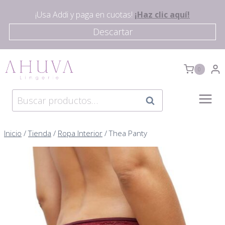
Saltar
¡Usa Addi y paga en cuotas!
¡Haz clic aquí!
al
Descartar
contenido
0
Buscar
Buscar
por:
Inicio
/
Tienda
/
Ropa Interior
/
Thea Panty