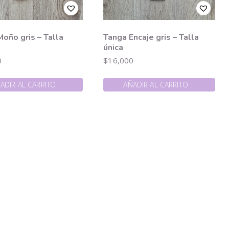
oño gris – Talla
Tanga Encaje gris – Talla
única
0
$
16,000
ADIR AL CARRITO
AÑADIR AL CARRITO