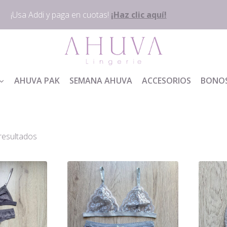
¡Usa Addi y paga en cuotas!
¡Haz clic aquí!
AHUVA PAK
SEMANA AHUVA
ACCESORIOS
BONO
resultados