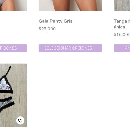
Gaia Panty Gris
Tanga M
única
$
25,000
$
16,00
OPCIONES
SELECCIONAR OPCIONES
AÑ