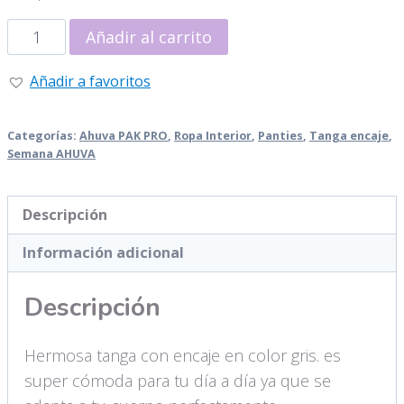
Tanga
Añadir al carrito
Encaje
gris
Añadir a favoritos
-
Talla
Categorías:
Ahuva PAK PRO
,
Ropa Interior
,
Panties
,
Tanga encaje
,
única
Semana AHUVA
cantidad
Descripción
Información adicional
Descripción
Hermosa tanga con encaje en color gris. es
super cómoda para tu día a día ya que se