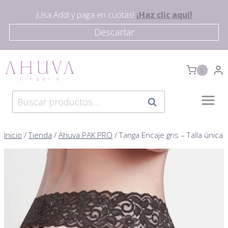
Saltar
¡Usa Addi y paga en cuotas!
¡Haz clic aquí!
al
Descartar
contenido
0
Buscar
Buscar
por:
Inicio
/
Tienda
/
Ahuva PAK PRO
/
Tanga Encaje gris – Talla única