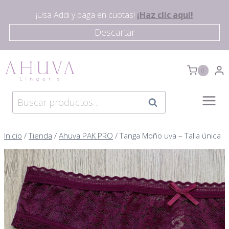
Saltar
¡Usa Addi y paga en cuotas!
¡Haz clic aquí!
al
Descartar
contenido
0
Buscar
Buscar
por:
Inicio
/
Tienda
/
Ahuva PAK PRO
/
Tanga Moño uva – Talla única